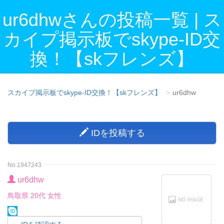
ur6dhwさんの投稿一覧 | ス
カイプ掲示板でskype-ID交
換！【skフレンズ】
スカイプ掲示板でskype-ID交換！【skフレンズ】
ur6dhw
IDを投稿する
No.1947243
ur6dhw
鳥取県 20代 女性