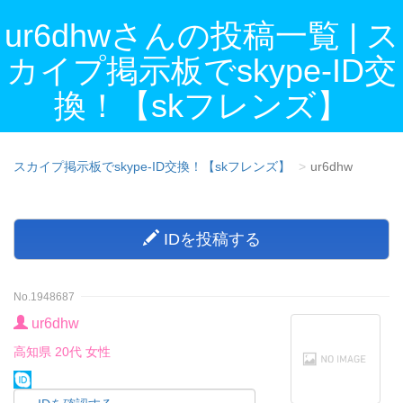
ur6dhwさんの投稿一覧 | ス
カイプ掲示板でskype-ID交
換！【skフレンズ】
スカイプ掲示板でskype-ID交換！【skフレンズ】
ur6dhw
IDを投稿する
No.1948687
ur6dhw
高知県 20代 女性