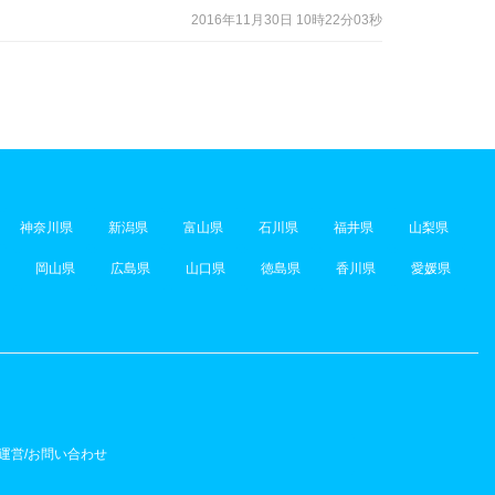
2016年11月30日 10時22分03秒
神奈川県
新潟県
富山県
石川県
福井県
山梨県
岡山県
広島県
山口県
徳島県
香川県
愛媛県
運営/お問い合わせ