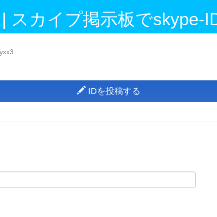
 | スカイプ掲示板でskype
yxx3
IDを投稿する