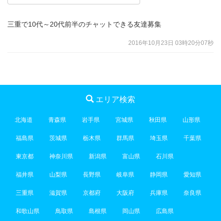
三重で10代～20代前半のチャットできる友達募集
2016年10月23日 03時20分07秒
エリア検索
北海道
青森県
岩手県
宮城県
秋田県
山形県
福島県
茨城県
栃木県
群馬県
埼玉県
千葉県
東京都
神奈川県
新潟県
富山県
石川県
福井県
山梨県
長野県
岐阜県
静岡県
愛知県
三重県
滋賀県
京都府
大阪府
兵庫県
奈良県
和歌山県
鳥取県
島根県
岡山県
広島県